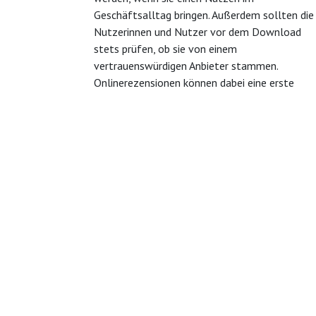
Geschäftsalltag bringen. Außerdem sollten die
Nutzerinnen und Nutzer vor dem Download
stets prüfen, ob sie von einem
vertrauenswürdigen Anbieter stammen.
Onlinerezensionen können dabei eine erste
Orientierungshilfe bieten. Aber auch hier ist
Vorsicht geboten und der vertrauenswürdige
Hintergrund zu hinterfragen.
Wie können wir helfen?
Kontaktieren Sie uns
Rufen 
jederzeit
+49