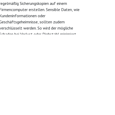
regelmäßig Sicherungskopien auf einem
Firmencomputer erstellen. Sensible Daten, wie
Kundeninformationen oder
Geschäftsgeheimnisse, sollten zudem
verschlüsselt werden. So wird der mögliche
Schaden bei Verlust oder Diebstahl minimiert.
Wenn der Ernstfall dennoch eintritt und das
Smartphone in die falschen Hände kommt, gibt
es unter Umständen Softwarelösungen zur
Datenlöschung aus der Ferne.
t