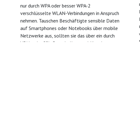
nur durch WPA oder besser WPA-2
verschlüsselte WLAN-Verbindungen in Anspruch
nehmen. Tauschen Beschäftigte sensible Daten
auf Smartphones oder Notebooks über mobile
Netzwerke aus, sollten sie das über ein durch
VPN- oder SSL-Protokolle verschlüsseltes
Netzwerk tun.
Sie uns an
Schreiben Sie uns eine Nachrich
 5434 924919 0
info@it-onoff.de