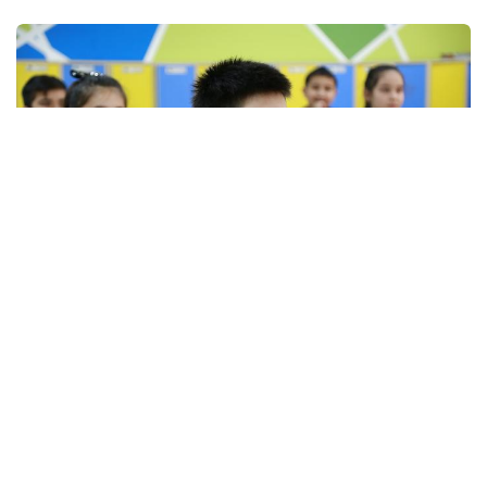
IServ Support
Wir betreuen die
IServ
Umgebungen von zahlreichen
Schulen.
Das geht über die Installation und Netzwerk- und