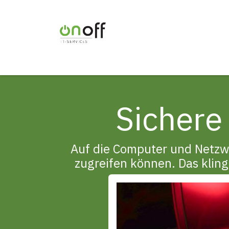
Skip to Content
Home
Branchen
IT-Infrastruktur
IT
Sichere
Auf die Computer und Netzwe
zugreifen können. Das klingt