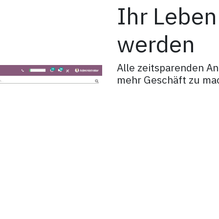
Ihr Leben
werden
Alle zeitsparenden A
mehr Geschäft zu ma
Banksynchronisation
Synchronisieren Sie Ihre 
importieren Sie Dateien.
Rechnungsstellung
Erzeugen Sie genaue und 
wiederkehrende Rechnungs
Verwalten Sie Rechnungen und
Kontrollieren Sie die Lie