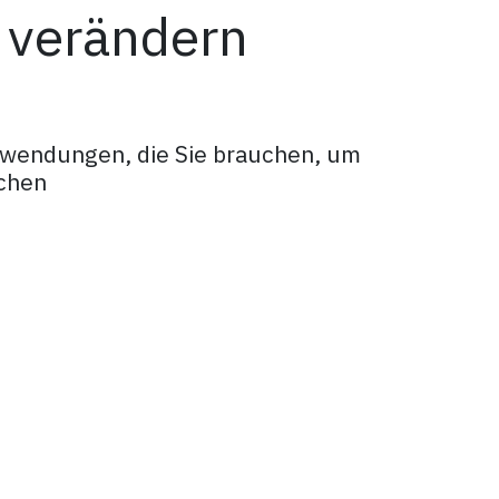
 verändern
nwendungen, die Sie brauchen, um
chen
Kontoauszüge automatisch mit Ihrer Bank oder
professionelle Rechnungen, verwalten
stellungen und verfolgen Sie einfach Zahlungen.
 Auslagen
ferantenrechnungen und bekommen Sie eine klare