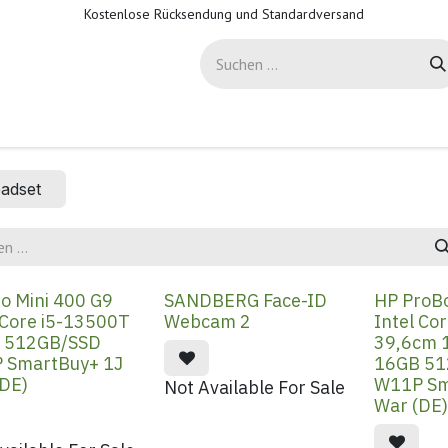
Kostenlose Rücksendung und Standardversand
-Sicherheit
Support
Hilfe
adset
o Mini 400 G9
SANDBERG Face-ID
HP ProB
 Core i5-13500T
Webcam 2
Intel Co
 512GB/SSD
39,6cm 
 SmartBuy+ 1J
16GB 51
(DE)
W11P Sm
Not Available For Sale
War (DE