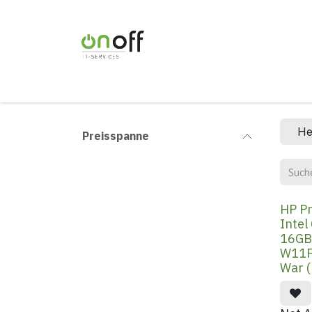
Zum Inhalt springen
Home
Branchen
IT-Infrastruktur
IT
He
Preisspanne
HP Pr
Intel
16GB
W11P
War 