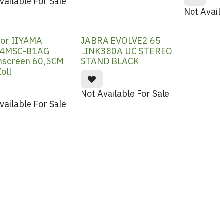
vailable For Sale
Not Avai
tor IIYAMA
JABRA EVOLVE2 65
4MSC-B1AG
LINK380A UC STEREO
hscreen 60,5CM
STAND BLACK
oll
Not Available For Sale
vailable For Sale