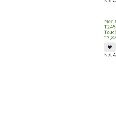
Not A
Moni
T245
Touc
23,8Z
Not A