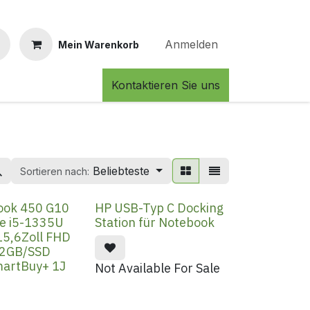
Anmelden
Mein Warenkorb
Kontaktieren Sie uns
Beliebteste
Sortieren nach:
ook 450 G10
HP USB-Typ C Docking
re i5-1335U
Station für Notebook
15,6Zoll FHD
2GB/SSD
artBuy+ 1J
Not Available For Sale
)